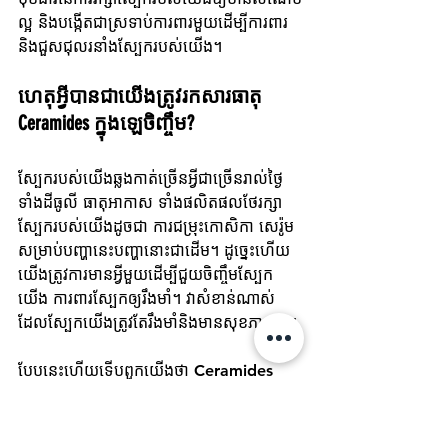
ល្អ និងបង្កើតជាស្រទាប់ការពារមួយដើម្បីការពារ
និងជួសជុលរនាំងស្បែករបស់យើង។
ហេតុអ្វីបានជាយើងត្រូវរកសារធាតុ 
Ceramides ក្នុងឡេចិញ្ចឹម?
ស្បែករបស់យើងឆ្លងកាត់ច្រើនអ្វីជាច្រើនរាល់ថ្ងៃ 
ទាំងដីធូលី ធាតុអាកាស ទាំងផលិតផលថែរក្សា
ស្បែករបស់យើងដូចជា ការជម្រុះកោសិកា សេរ៉ូម
សម្រាប់បញ្ហានេះបញ្ហានោះជាដើម។ ដូច្នេះហើយ
យើងត្រូវការមានអ្វីមួយដើម្បីជួយចិញ្ចឹមស្បែក
យើង ការពារស្បែកឲ្យរឹងមាំ។ វាសំខាន់ណាស់
ដែលស្បែកយើងត្រូវតែរឹងមាំនិងមានសុខភាពល្អ។
បែបនេះហើយទើបពួកយើងថា Ceramides 
គឺជាសារធាតុល្អបំផុតសម្រាប់តួនាទីនេះ។ 
Ceramides ធ្វើការល្អបំផុតនៅពេលដែលវានៅ
ជាមួយ Cholesterol និង​ Fatty Acids 