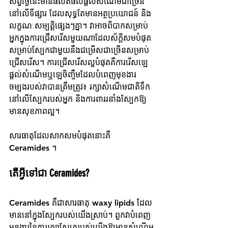
សព្វថ្ងៃនេះមានផលិតផលផ្តល់សំណើមជាច្រើន
នៅលើទីផ្សារ ដែលសុទ្ធតែមានអត្ថប្រយោជន៍ និង
លក្ខណៈសម្បត្តិផ្សេងៗគ្នា។ វាអាចពិបាកសម្រាប់
អ្នកក្នុងការជ្រើសរើសមួយណាដែលស័ក្តិសមបំផុត
សម្រាប់ស្បែកជាមួយនឹងជម្រើសជាច្រើនសម្រាប់
ជ្រើសរើស។ ការជ្រើសរើសល្អបំផុតគឺការរើសឡេ
ផ្តល់សំណើមឬឡេចិញ្ចឹមដែលបំពេញមុខងារ
ចម្បងរបស់វាបានត្រឹមត្រូវ៖ រក្សាសំណើមជាតិទឹក
នៅលើស្បែករបស់អ្នក និងការពាររនាំងស្បែកឱ្យ
មានសុខភាពល្អ។
សារធាតុដែលសាកសមបំផុតនោះគឺ 
Ceramides ។
តើអ្វីទៅជា Ceramides?
Ceramides គឺជាសារធាតុ waxy lipids ដែល
មាននៅក្នុងស្បែករបស់យើងស្រាប់។ ពួកវាបំពេញ
មុខងារនៃការរក្សាស្បែករបស់យើងឱ្យមានសំណើម