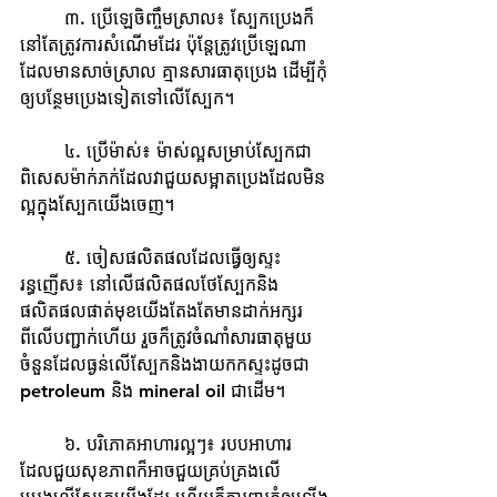
	៣. ប្រើឡេចិញ្ចឹមស្រាល៖ ស្បែកប្រេងក៏
នៅតែត្រូវការសំណើមដែរ ប៉ុន្តែត្រូវប្រើឡេណា
ដែលមានសាច់ស្រាល គ្មានសារធាតុប្រេង ដើម្បីកុំ
ឲ្យបន្ថែមប្រេងទៀតទៅលើស្បែក។
	៤. ប្រើម៉ាស់៖ ម៉ាស់ល្អសម្រាប់ស្បែកជា
ពិសេសម៉ាក់ភក់ដែលវាជួយសម្អាតប្រេងដែលមិន
ល្អក្នុងស្បែកយើងចេញ។
	៥. ចៀសផលិតផលដែលធ្វើឲ្យស្ទះ
រន្ធញើស៖ នៅលើផលិតផលថែស្បែកនិង
ផលិតផលផាត់មុខយើងតែងតែមានដាក់អក្សរ
ពីលើបញ្ជាក់ហើយ រួចក៏ត្រូវចំណាំសារធាតុមួយ
ចំនួនដែលធ្ងន់លើស្បែកនិងងាយកកស្ទះដូចជា 
petroleum និង mineral oil ជាដើម។
	៦. បរិភោគអាហារល្អៗ៖ របបអាហារ
ដែលជួយសុខភាពក៏អាចជួយគ្រប់គ្រងលើ