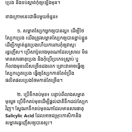
ប្រេង និងទប់ស្កាត់កុំឲ្យឡើងមុន។
ខាងក្រោមនេះជាធីបមួយចំនួន៖
	១. សម្អាតស្បែកអ្នកឲ្យបានល្អ៖ ដើម្បីថែ
ស្បែកប្រេង យើងត្រូវសម្អាតស្បែកឲ្យបានខ្ជាប់ខ្ជួន
ដើម្បីកម្ចាត់នូវប្រេងហើយការពារកុំឲ្យវាស្ទះ
រន្ធញើស។ ប្រើសាប៊ូលាងមុខណាដែលស្រាល មិន
មានសារធាតុប្រេង និងកុំប្រើប្រភេទស្ក្រាប់ ឬ
ក៏លាងមុខលើសច្រើនដងពេក ព្រោះវាអាចធ្វើឲ្យ
ស្បែកហួតប្រេង ធ្វើឲ្យស្បែកកាន់តែខំប្រឹង
ផលិតផលប្រេងថែមកាន់តែច្រើន។
	២. ប្រើទឹកតប់មុខ៖ បន្ទាប់ពីលាងសម្អាត
មុខរួច ប្រើទឹកតប់មុខដើម្បីផ្ដល់ជាតិទឹកដល់ស្បែក
វិញ។ ស្វែងរកទឹកតប់មុខណាដែលមានសារធាតុ 
Salicylic Acid ដែលអាចជម្រុះកោសិកានិង
សម្អាតរន្ធញើសឲ្យបានស្ទះ។