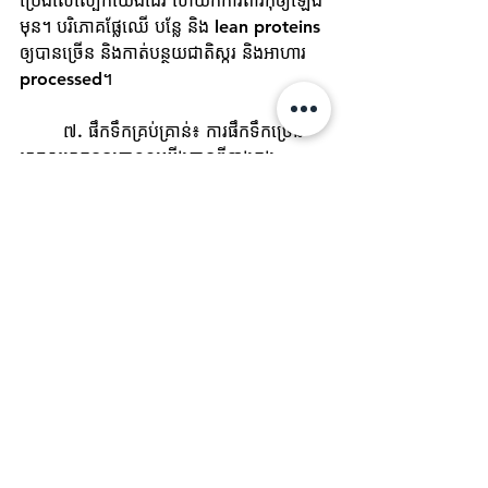
ប្រេងលើស្បែកយើងដែរ ហើយក៏ការពារកុំឲ្យឡើង
មុន។ បរិភោគផ្លែឈើ បន្លែ និង lean proteins 
ឲ្យបានច្រើន និងកាត់បន្ថយជាតិស្ករ និងអាហារ 
processed។
	៧. ផឹកទឹកគ្រប់គ្រាន់៖ ការផឹកទឹកច្រើន
អាចសម្អាតខ្លួនប្រាណយើងបានពីខាងក្នុង 
ហើយក៏អាចជាជំនួយដល់ស្បែកយើងផងដែរ។ ផឹក
យ៉ាងហោចណាស់ឲ្យបាន៨កែវក្នុងមួយថ្ងៃ។
	៨. ប្រើឡេការពារដែលល្អ៖ ដើម្បីកុំឲ្យ
ស្បែករលើបរលោង ជ្រើសរើសឡេការពារកម្ដៅ
ថ្ងៃណាដែលលាបហើយមិនរលោងពេក មិនស្ងួត
ពេក។
បន្ទាប់ពីអនុវត្តតាមធីបខាងលើនេះ និងប្រើ
ផលិតផលថែស្បែកដែលល្អសាកសមសម្រាប់
ស្បែកប្រេងហើយ អ្នកនឹងអាចគ្រប់គ្រងលើប្រេង
ដែលផលិតលើស្បែកហើយការពារកុំឲ្យចេញមុន។ 