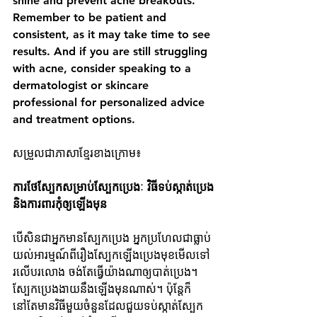
shine and prevent acne breakouts. 
Remember to be patient and 
consistent, as it may take time to see 
results. And if you are still struggling 
with acne, consider speaking to a 
dermatologist or skincare 
professional for personalized advice 
and treatment options.
សម្រួលជាភាសាខ្មែរខាងក្រោម៖
ការថែស្បែកសម្រាប់ស្បែកប្រេងៈ វិធីទប់ស្កាត់ប្រេង
និងការពារកុំឲ្យឡើងមុន
បើសិនជាអ្នកមានស្បែកប្រេង អ្នកប្រហែលជាធ្លាប់
យល់អារម្មណ៍ពីរឿងស្បែកឡើងប្រេងមុខមើលទៅ
រលើបរលោង ចង់តែធ្វើយ៉ាងណាឲ្យបាត់ប្រេង។​ 
ស្បែកប្រេងងាយនឹងឡើងមុនណាស់។ ប៉ុន្តែក៏
នៅតែមានវិធីមួយចំនួនដែលជួយទប់ស្កាត់ស្បែក